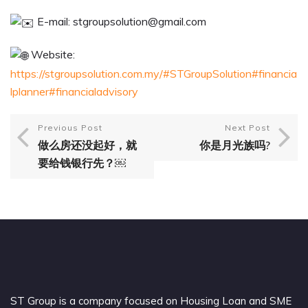
E-mail: stgroupsolution@gmail.com
Website:
https://stgroupsolution.com.my/
#STGroupSolution
#financia
lplanner
#financialadvisory
Previous Post
Next Post
做么房还没起好，就
你是月光族吗?
要给钱银行先？￼
ST Group is a company focused on Housing Loan and SME